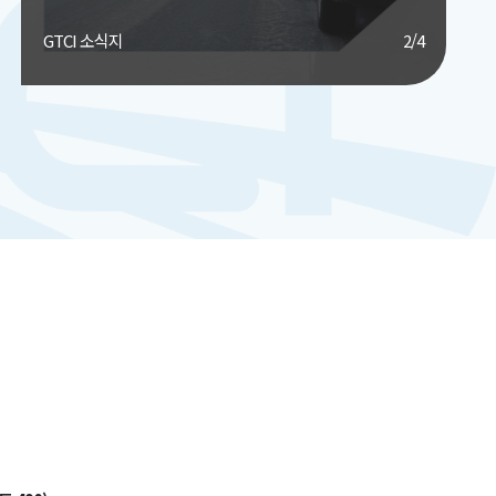
GTCI 소식지
2
/
4