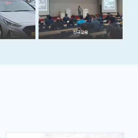
육
신규교육
제
제